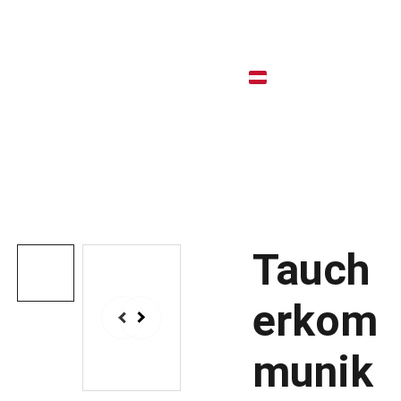
Startseite
Eink
Shop
Tauch
erkom
munik