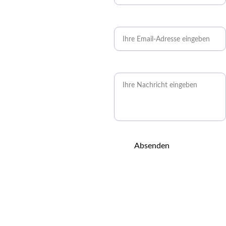
Ihre Email*
Allgemeine 
Anfragen
: 
office@kwts.eu
Nachricht*
oder 
+43 
69914102243
Kaufanfragen
: 
sales@kwts.eu
Absenden
Unsere 
Firmendaten
:
KWTS GmbH, Kindl 
Water Taming 
Solutions